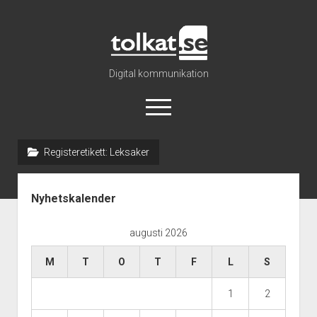
Tolkat
Digital kommunikation
öppna
meny
Registeretikett:
Leksaker
Nyhetsarkiv
Sidopanel
Katalog
Nyhetskalender
Om oss
augusti 2026
Info
Regler
M
T
O
T
F
L
S
1
2