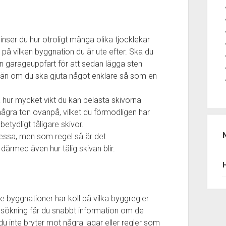
nser du hur otroligt många olika tjocklekar
s på vilken byggnation du är ute efter. Ska du
 garageuppfart för att sedan lägga sten
st än om du ska gjuta något enklare så som en
hur mycket vikt du kan belasta skivorna
 några ton ovanpå, vilket du förmodligen har
etydligt tåligare skivor.
dessa, men som regel så är det
ärmed även hur tålig skivan blir.
are byggnationer har koll på vilka byggregler
sökning får du snabbt information om de
t du inte bryter mot några lagar eller regler som