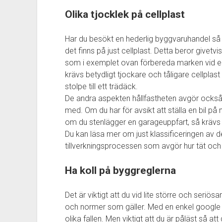
Olika tjocklek på cellplast
Har du besökt en hederlig byggvaruhandel så i
det finns på just cellplast. Detta beror givetvi
som i exemplet ovan förbereda marken vid en
krävs betydligt tjockare och tåligare cellpla
stolpe till ett trädäck.
De andra aspekten hållfastheten avgör också 
med. Om du har för avsikt att ställa en bil på
om du stenlägger en garageuppfart, så krävs b
Du kan läsa mer om just klassificeringen av 
tillverkningsprocessen som avgör hur tät och d
Ha koll på byggreglerna
Det är viktigt att du vid lite större och seriös
och normer som gäller. Med en enkel google 
olika fallen. Men viktigt att du är påläst så at