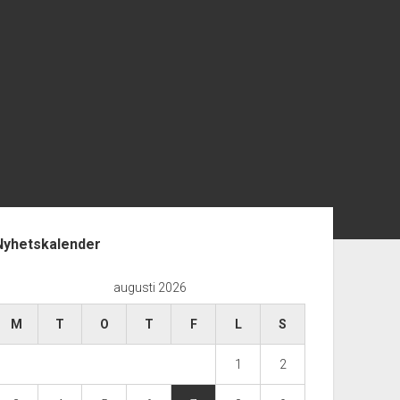
opanel
Nyhetskalender
augusti 2026
M
T
O
T
F
L
S
1
2