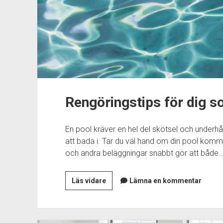
Rengöringstips för dig s
En pool kräver en hel del skötsel och underhå
att bada i. Tar du väl hand om din pool komme
och andra beläggningar snabbt gör att både
Rengöringstips
Läs vidare
Lämna en kommentar
för
dig
som