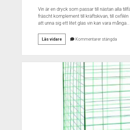
Vin är en dryck som passar till nästan alla till
fräscht komplement till kräftskivan, till oxfilén
att unna sig ett litet glas vin kan vara många…
Glas
Läs vidare
Kommentarer stängda
med
ditt
eget
innehåll
–
att
göra
vin
med
vinsatser