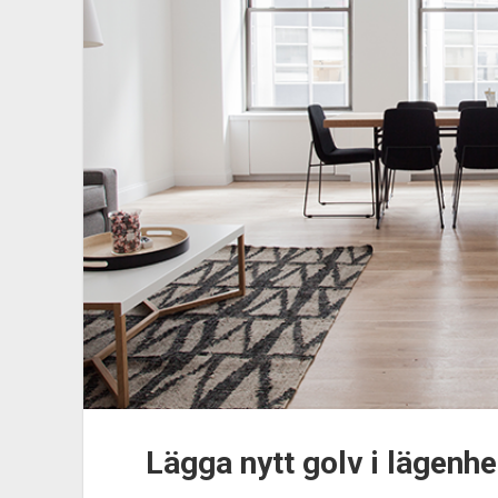
har
pool
Lägga nytt golv i lägenhe