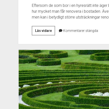
Eftersom de som bor i en hyresrätt inte äger
hur mycket man får renovera i bostaden. Äve
men kan i betydligt större utsträckningar ren
Lägga
Läs vidare
Kommentarer stängda
nytt
golv
i
lägenheten
–
Riktlinjer