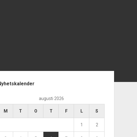
opanel
Nyhetskalender
augusti 2026
M
T
O
T
F
L
S
1
2