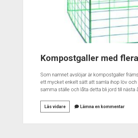
Kompostgaller med fler
Som namnet avslöjar är kompostgaller främst 
ett mycket enkelt sätt att samla ihop löv och
samma ställe och låta detta bli jord till näst
Kompostgaller
Läs vidare
Lämna en kommentar
med
flera
användningsområden