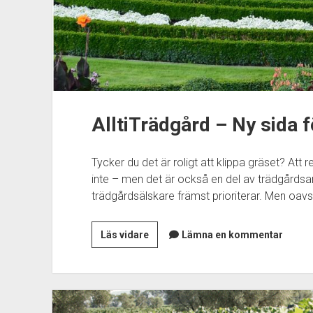
AlltiTrädgård – Ny sida 
Tycker du det är roligt att klippa gräset? Att r
inte – men det är också en del av trädgårdsa
trädgårdsälskare främst prioriterar. Men oavs
AlltiTrädgård
Läs vidare
Lämna en kommentar
–
Ny
sida
för