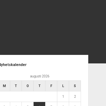
opanel
Nyhetskalender
augusti 2026
M
T
O
T
F
L
S
1
2