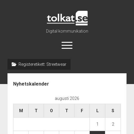
Tolkat
Digital kommunikation
öppna
meny
Registeretikett:
Streetwear
Nyhetsarkiv
Sidopanel
Katalog
Nyhetskalender
Om oss
augusti 2026
Info
Regler
M
T
O
T
F
L
S
1
2