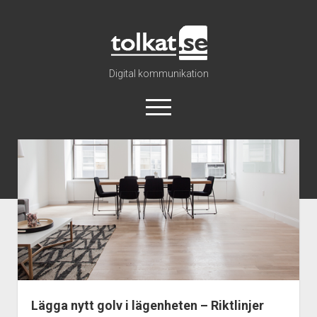
Tolkat
Digital kommunikation
öppna
meny
Nyhetsarkiv
Katalog
Om oss
Info
Regler
Lägga nytt golv i lägenheten – Riktlinjer