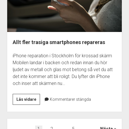
Allt fler trasiga smartphones repareras
iPhone reparation i Stockholm för krossad skärm
Mobilen landar i backen och redan innan du hör
ljudet av metall och glas mot betong så vet du att
det inte kommer att bli roligt. Du lyfter din iPhone
och inser att skärmen nu…
Allt
Läs vidare
Kommentarer stängda
fler
trasiga
smartphones
repareras
Sidnumrering
1
2
…
5
Nästa