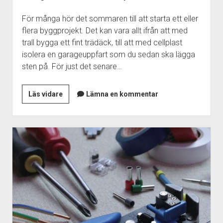
För många hör det sommaren till att starta ett eller
flera byggprojekt. Det kan vara allt ifrån att med
trall bygga ett fint trädäck, till att med cellplast
isolera en garageuppfart som du sedan ska lägga
sten på. För just det senare…
Många
Läs vidare
Lämna en kommentar
fördelar
med
cellplast
via
internet