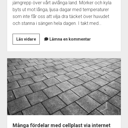
järngrepp över vårt avlånga land. Mörker och kyla
byts ut mot långa, ljusa dagar med temperaturer
som inte får oss att vilja dra täcket över huvudet
och stanna i sängen hela dagen. I takt med…
Låna
Läs vidare
Lämna en kommentar
dig
till
en
cykel
som
passar
Många fördelar med cellplast via internet