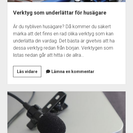
Verktyg som underlättar för husägare
Är du nybliven husägare? Då kommer du säkert
märka att det finns en rad olika verktyg som kan
underlätta din vardag. Det bästa är givetvis att ha
dessa verktyg redan från början. Verktygen som
listas nedan går att hitta i de allra…
Verktyg
Läs vidare
Lämna en kommentar
som
underlättar
för
husägare