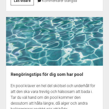
Marknaden
Läs vidare
Kommentarer stängda
för
digitala
föremål
&
Gaming
skins
fortsätter
att
växa
Rengöringstips för dig som har pool
En pool kräver en hel del skötsel och underhåll för
att den ska vara trevlig och hälsosam att bada i.
Tar du väl hand om din pool kommer den
dessutom att hålla längre, då alger och andra