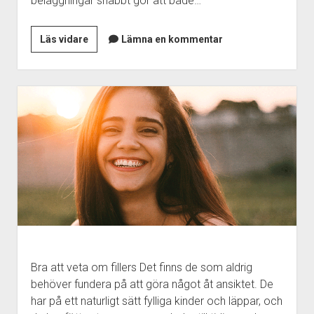
beläggningar snabbt gör att både…
Rengöringstips
Läs vidare
Lämna en kommentar
för
dig
som
har
pool
Bra att veta om fillers Det finns de som aldrig
behöver fundera på att göra något åt ansiktet. De
har på ett naturligt sätt fylliga kinder och läppar, och