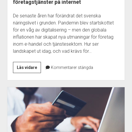
företagstjänster på internet
De senaste åren har förändrat det svenska
näringslivet i grunden. Pandemin blev startskottet
för en våg av digitalisering – men den globala
inflationen har skapat nya utmaningar för företag
inom e-handel och tjänstesektorn. Hur ser
landskapet ut idag, och vad krävs för…
Inflation,
Läs vidare
Kommentarer stängda
digitalisering
och
framtidens
företagstjänster
på
internet