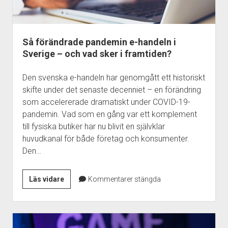
Så förändrade pandemin e-handeln i
Sverige – och vad sker i framtiden?
Den svenska e-handeln har genomgått ett historiskt
skifte under det senaste decenniet – en förändring
som accelererade dramatiskt under COVID-19-
pandemin. Vad som en gång var ett komplement
till fysiska butiker har nu blivit en självklar
huvudkanal för både företag och konsumenter.
Den…
Så
Läs vidare
Kommentarer stängda
förändrade
pandemin
e-
handeln