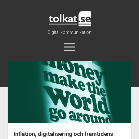
Tolkat
Digital kommunikation
öppna
meny
Tolkat
Inlägg
Nyhetsarkiv
Katalog
Om oss
Info
Regler
Inflation, digitalisering och framtidens